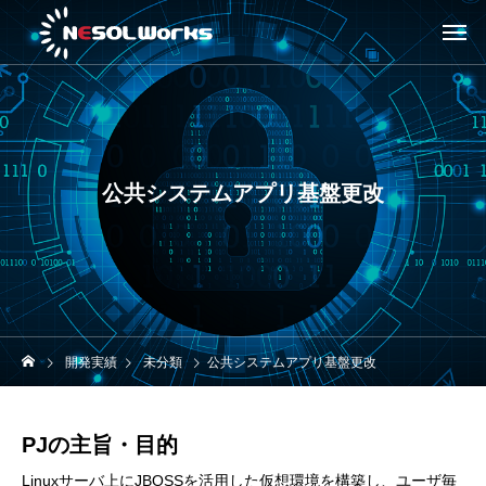
公共システムアプリ基盤更改
開発実績
未分類
公共システムアプリ基盤更改
PJの主旨・目的
Linuxサーバ上にJBOSSを活用した仮想環境を構築し、ユーザ毎