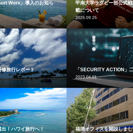
rt Worx」導入のお知ら
甲南大学ラグビー部公式戦
載について
2025.09.25
研修旅行レポート
「SECURITY ACTION
2023.04.01
選出！ハワイ旅行へ！
福岡オフィスを開設しまし