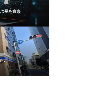
」二つ星を宣言
た。