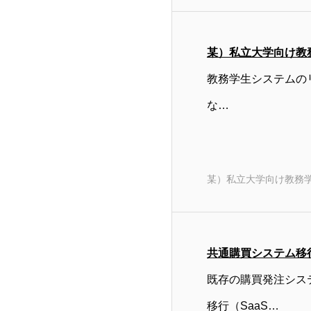
某）私立大学向け教
教務学生システムの
な…
某）私立大学向け教務
共通購買システム移
既存の購買発注シス
移行（SaaS…