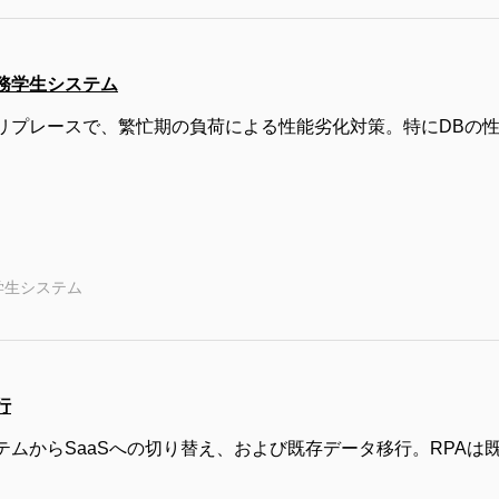
務学生システム
リプレースで、繁忙期の負荷による性能劣化対策。特にDBの
学生システム
行
テムからSaaSへの切り替え、および既存データ移行。RPAは