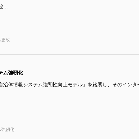
院…
ム更改
テム強靭化
自治体情報システム強靭性向上モデル」を踏襲し、そのインタ
ム強靭化