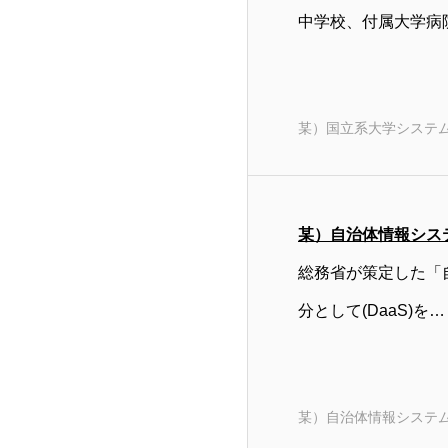
中学校、付属大学病
某）国立系大学システ
某）自治体情報シス
総務省が策定した「
分として(DaaS)を…
某）自治体情報システ