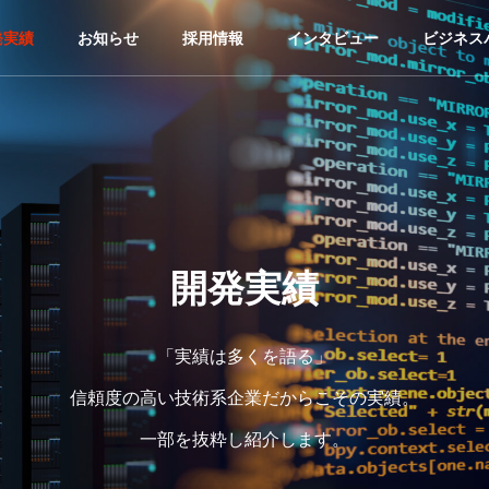
発実績
お知らせ
採用情報
インタビュー
ビジネス
開発実績
「実績は多くを語る」
信頼度の高い技術系企業だからこその実績。
一部を抜粋し紹介します。